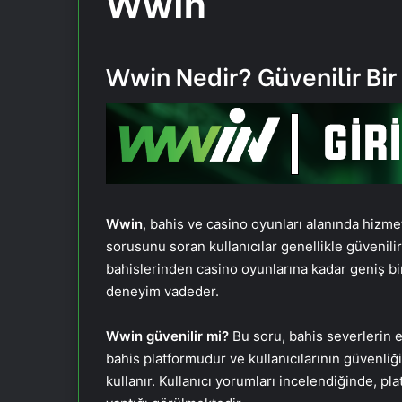
Wwin
Wwin Nedir? Güvenilir Bir 
Wwin
, bahis ve casino oyunları alanında hizme
sorusunu soran kullanıcılar genellikle güvenili
bahislerinden casino oyunlarına kadar geniş bir
deneyim vadeder.
Wwin güvenilir mi?
Bu soru, bahis severlerin en
bahis platformudur ve kullanıcılarının güvenliğ
kullanır. Kullanıcı yorumları incelendiğinde, p