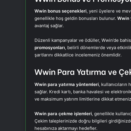
Wwin bonus seçenekleri
, yeni üyelere ve mevcu
genellikle hoş geldin bonusları bulunur.
Wwin y
avantaj sağlar.
Düzenli kampanyalar ve ödüller, Wwin’de bahis 
promosyonları
, belirli dönemlerde veya etkinl
şartlarını dikkatlice incelemeniz önemlidir.
Wwin Para Yatırma ve Çe
Wwin para yatırma yöntemleri
, kullanıcıların
sağlar. Kredi kartı, banka havalesi ve elektron
ve maksimum yatırım limitlerine dikkat etmeniz
Wwin para çekme işlemleri
, genellikle kullanıc
Çekim taleplerinizde doğru bilgileri girdiğiniz
hesabınıza aktarmayı hedefler.