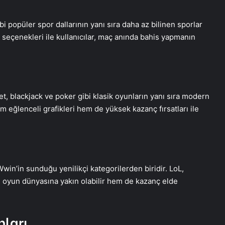
ibi popüler spor dallarının yanı sıra daha az bilinen sporlar
s seçenekleri ile kullanıcılar, maç anında bahis yapmanın
let, blackjack ve poker gibi klasik oyunların yanı sıra modern
em eğlenceli grafikleri hem de yüksek kazanç fırsatları ile
Wwin’in sunduğu yenilikçi kategorilerden biridir. LoL,
 oyun dünyasına yakın olabilir hem de kazanç elde
ları