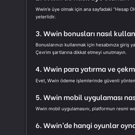
Wwin’e üye olmak için ana sayfadaki “Hesap Olu
yeterlidir.
3.
Wwin bonusları nasıl kullanı
Bonuslarınızı kullanmak için hesabınıza giriş yap
Çevrim şartlarına dikkat etmeyi unutmayın.
4.
Wwin para yatırma ve çekme
Evet, Wwin ödeme işlemlerinde güvenli yönteml
5.
Wwin mobil uygulaması nasıl
Wwin mobil uygulamasını, platformun resmi we
6.
Wwin’de hangi oyunlar oyna