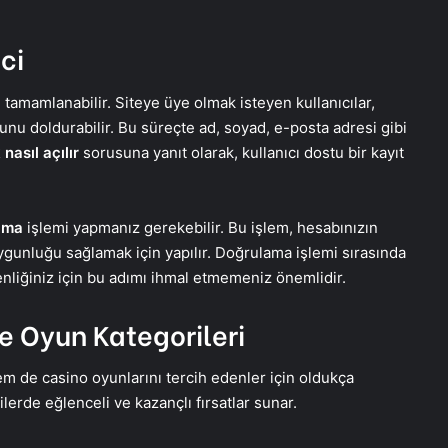
ci
de tamamlanabilir. Siteye üye olmak isteyen kullanıcılar,
nu doldurabilir. Bu süreçte ad, soyad, e-posta adresi gibi
nasıl açılır
sorusuna yanıt olarak, kullanıcı dostu bir kayıt
ama
işlemi yapmanız gerekebilir. Bu işlem, hesabınızın
gunluğu sağlamak için yapılır. Doğrulama işlemi sırasında
venliğiniz için bu adımı ihmal etmemeniz önemlidir.
e Oyun Kategorileri
m de casino oyunlarını tercih edenler için oldukça
rilerde eğlenceli ve kazançlı fırsatlar sunar.