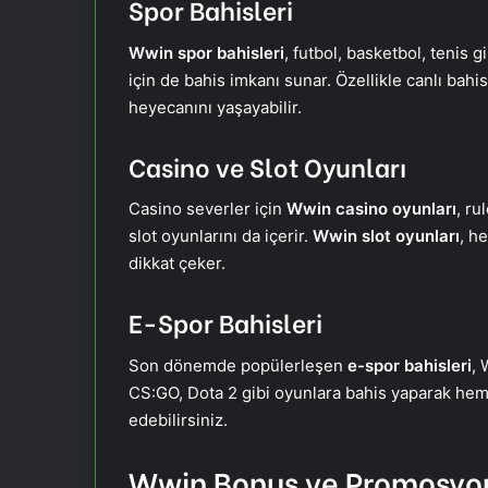
Spor Bahisleri
Wwin spor bahisleri
, futbol, basketbol, tenis g
için de bahis imkanı sunar. Özellikle canlı bahi
heyecanını yaşayabilir.
Casino ve Slot Oyunları
Casino severler için
Wwin casino oyunları
, ru
slot oyunlarını da içerir.
Wwin slot oyunları
, h
dikkat çeker.
E-Spor Bahisleri
Son dönemde popülerleşen
e-spor bahisleri
, 
CS:GO, Dota 2 gibi oyunlara bahis yaparak hem
edebilirsiniz.
Wwin Bonus ve Promosyon